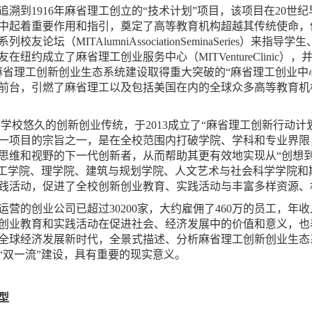
溯到1916年麻省理工创立的“技术计划”项目，该项目在20世
中起着重要作用和指引，奠定了高等教育机构超越其传统使命，
友论坛（MITAlumniAssociationSeminaSeries）
纽约成立了麻省理工创业服务中心（MITVentureClinic）
尤其是象征着麻省理工创新创业生态系统建设取得重大突破的“麻省理工创业
前台，引燃了麻省理工以及包括美国在内的全球众多高等教育机
学校悠久的创新创业传统，于2013成立了“麻省理工创新行动计划”（MITIn
一项目的宗旨之一，是在全校范围内打破学院、学科和专业界限
和视野的下一代创新者，从而帮助其更有效地实现从“创想到影响”（I
与工学院、理学院、建筑与规划学院、人文艺术与社会科学学院和
践活动，促进了全校创新创业教育、实践活动与丰富多样资源、
运营的创业公司已超过30200家，大约雇佣了460万的员工，年
创业教育和实践活动在促进社会、经济发展中的价值和意义，也
全球经济发展新时代，全景式描述、分析麻省理工创新创业生态系
“双一流”建设，具有重要的现实意义。
型