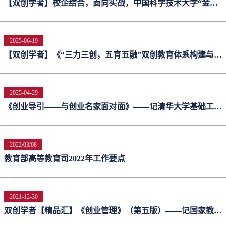
【双创学者】校企结合，面向实战，中国科学技术大学“金课”
创新创业课程体系探索——中国科学技术大学创新创业学院常
务副院长朱东杰
2025-06-19
【双创学者】《“三力三创，五育五融”双创教育体系构建与复
肿实践》——复旦大学附属肿瘤医院教学与学生工作部主任何
珂
2025-04-29
《创业导引——与创业名家面对面》——记清华大学基础工业
训练中心杨建新
2022/03/08
教育部高等教育司2022年工作要点
2021-12-30
双创学者【精品汇】《创业管理》（第五版）——记国家教材
委员会首届全国教材建设奖（双创类教材）