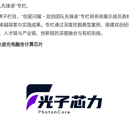
先锋录”专栏。
的品牌子栏目，“创星闪耀・双创团队先锋录”专栏将系统展示成员
卓越探索与实践成果。专栏通过深度挖掘典型案例，搭建双创经
、人才链与产业链、创新链的深度融合与有机衔接。
全波光电融合计算芯片