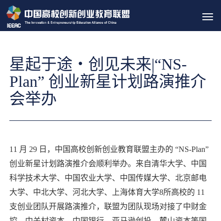
Tog
navi
星起于途・创见未来|“NS-
Plan” 创业新星计划路演推介
会举办
11 月 29 日，中国高校创新创业教育联盟主办的 “NS-Plan”
创业新星计划路演推介会顺利举办。来自清华大学、中国
科学技术大学、中国农业大学、中国传媒大学、北京邮电
大学、中北大学、河北大学、上海体育大学8所高校的 11
支创业团队开展路演推介，联盟为团队现场对接了中财金
控、中关村资本、中国银行、亚马逊创投、麓山资本等国