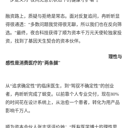
融资路上，质疑与拒绝是常态。面对反复追问，冉昕昕显
得很通透：“多数问题我觉得很无聊，所以我们也在反向筛
选。”最终，夜合科技获得了
顺为资本
千万元天使轮独家投
资，找到了基因天生契合的资本伙伴。
理性与
感性是消费医疗的“两条腿”
从“追求确定性”的临床医生，到“驾驭不确定性”的创业
者，冉昕昕完成了蜕变。以前靠个人专业交付，现在80%
的时间花在设计系统上，从治愈一个患者，转化为用产品
影响千万人。
顺为资本合伙人
张志坚
评价她：“既有医学博士的理性思