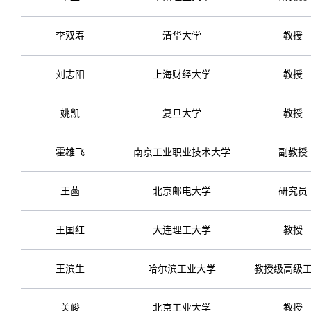
李双寿
清华大学
教授
刘志阳
上海财经大学
教授
姚凯
复旦大学
教授
霍雄飞
南京工业职业技术大学
副教授
王菡
北京邮电大学
研究员
王国红
大连理工大学
教授
王滨生
哈尔滨工业大学
教授级高级
关峻
北京工业大学
教授